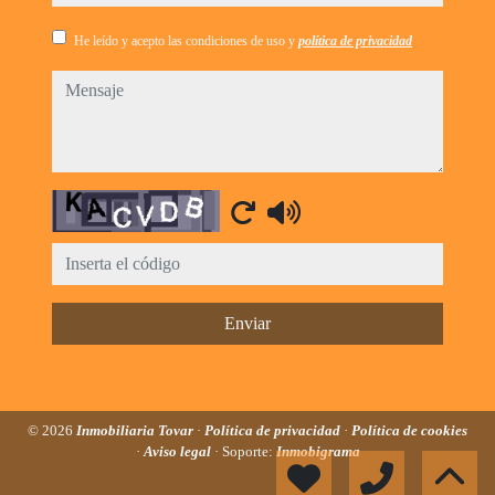
He leído y acepto las condiciones de uso y
política de privacidad
mensaje
Captcha
Enviar
© 2026
Inmobiliaria Tovar
·
Política de privacidad
·
Política de cookies
·
Aviso legal
· Soporte:
Inmobigrama