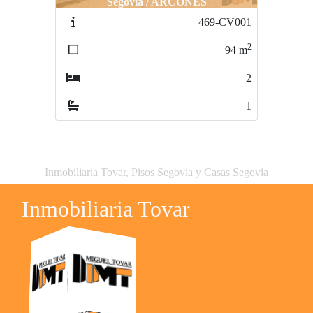
Segovia / ARCONES
469-CV001
2
94
m
2
1
Inmobiliaria Tovar, Pisos Segovia y Casas Segovia
Inmobiliaria Tovar