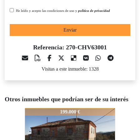
He leído y acepto las condiciones de uso y
política de privacidad
Enviar
Referencia: 270-CHV63001
Visitas a este inmueble: 1328
Otros inmuebles que podrían ser de su interés
270-CHV63001
270-CHV63001
2
199.000 €
300.000 €