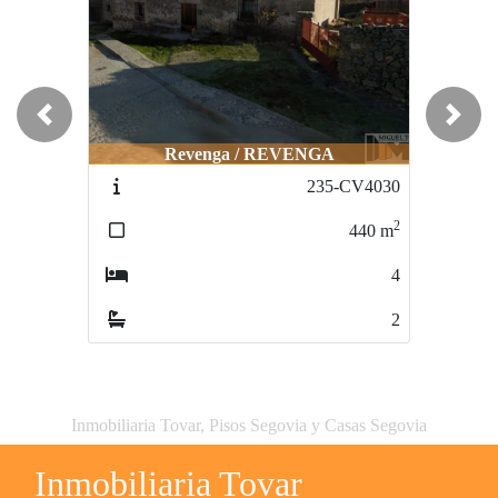
Previous
Next
Revenga / REVENGA
Segovia / CASCO ANTOGUO
235-CV4030
465-PV5201
2
2
440
m
145
m
4
5
2
2
Inmobiliaria Tovar, Pisos Segovia y Casas Segovia
Inmobiliaria Tovar