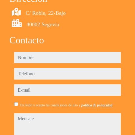
C/ Roble, 22-Bajo
40002 Segovia
Contacto
nombre
teléfono
e-mail
He leído y acepto las condiciones de uso y
política de privacidad
mensaje