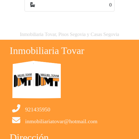
0
0
Inmobiliaria Tovar, Pisos Segovia y Casas Segovia
Inmobiliaria Tovar
921435950
inmobiliariatovar@hotmail.com
Dirección