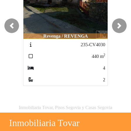
Previous
Next
Revenga / REVENGA
235-CV4030
2
440
m
4
2
Inmobiliaria Tovar, Pisos Segovia y Casas Segovia
Inmobiliaria Tovar