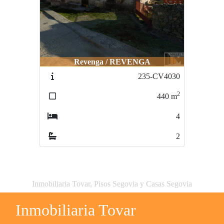
Revenga / REVENGA
235-CV4030
2
440
m
4
2
Inmobiliaria Tovar, Pisos Segovia y Casas Segovia
Inmobiliaria Tovar